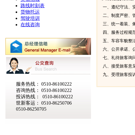
路线时刻表
一、遵纪守法、安
货物托运
二、制度严密、管
驾驶培训
三、统一着装、佩
在线咨询
四、服务过程规范
五、车容车貌整洁
六、公开承诺、
七、礼待旅客询问
八、接受旅客意见
九、受理旅客投诉热线
服务热线： 0510-86100222
咨询热线： 0510-86100222
投诉热线： 0510-86100222
世新客运： 0510-86250706
0510-86250705